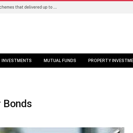
Best Large Cap Mutual Funds: Top 5 schemes that delivered up to 8% returns in one year
INVESTMENTS
MUTUAL FUNDS
PROPERTY INVESTM
r Bonds