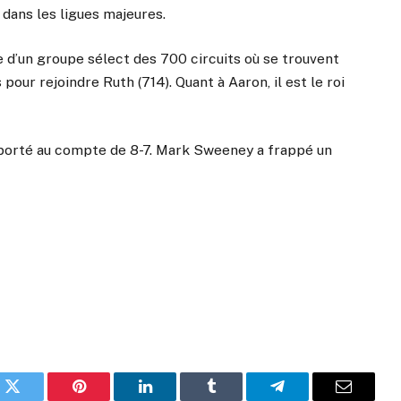
 dans les ligues majeures.
ie d’un groupe sélect des 700 circuits où se trouvent
pour rejoindre Ruth (714). Quant à Aaron, il est le roi
mporté au compte de 8-7. Mark Sweeney a frappé un
k
Twitter
Pinterest
LinkedIn
Tumblr
Telegram
Email