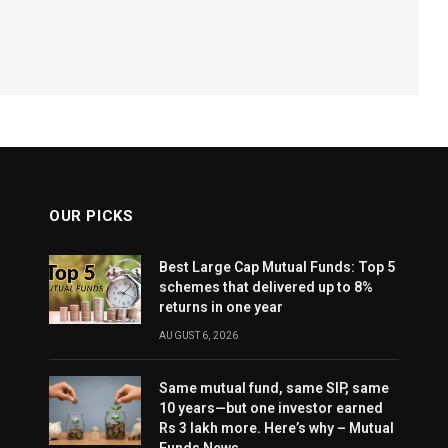
OUR PICKS
Best Large Cap Mutual Funds: Top 5
schemes that delivered up to 8%
returns in one year
AUGUST 6, 2026
Same mutual fund, same SIP, same
10 years—but one investor earned
Rs 3 lakh more. Here’s why – Mutual
Funds News