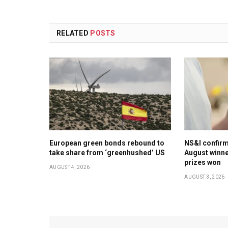
RELATED
POSTS
European green bonds rebound to
NS&I confir
take share from ‘greenhushed’ US
August winne
prizes won
AUGUST 4, 2026
AUGUST 3, 2026