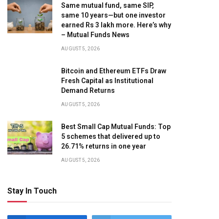
Same mutual fund, same SIP,
same 10 years—but one investor
earned Rs 3 lakh more. Here’s why
– Mutual Funds News
AUGUST 5, 2026
Bitcoin and Ethereum ETFs Draw
Fresh Capital as Institutional
Demand Returns
AUGUST 5, 2026
Best Small Cap Mutual Funds: Top
5 schemes that delivered up to
26.71% returns in one year
AUGUST 5, 2026
Stay In Touch