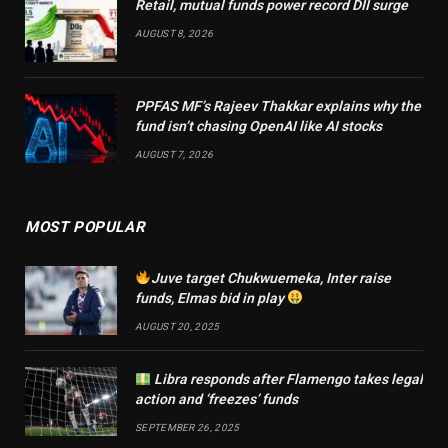
Retail, mutual funds power record DII surge
AUGUST 8, 2026
PPFAS MF’s Rajeev Thakkar explains why the
fund isn’t chasing OpenAI like AI stocks
AUGUST 7, 2026
MOST POPULAR
Juve target Chukwuemeka, Inter raise
funds, Elmas bid in play
AUGUST 20, 2025
Libra responds after Flamengo takes legal
action and ‘freezes’ funds
SEPTEMBER 26, 2025