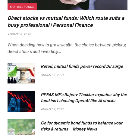
MUTUAL FUNDS
Direct stocks vs mutual funds: Which route suits a
busy professional | Personal Finance
AUGUST 8, 2026
When deciding how to grow wealth, the choice between picking
direct stocks and investing…
Retail, mutual funds power record DII surge
AUGUST 8, 2026
PPFAS MF’s Rajeev Thakkar explains why the
fund isn’t chasing OpenAI like AI stocks
AUGUST 7, 2026
Go for dynamic bond funds to balance your
risks & returns – Money News