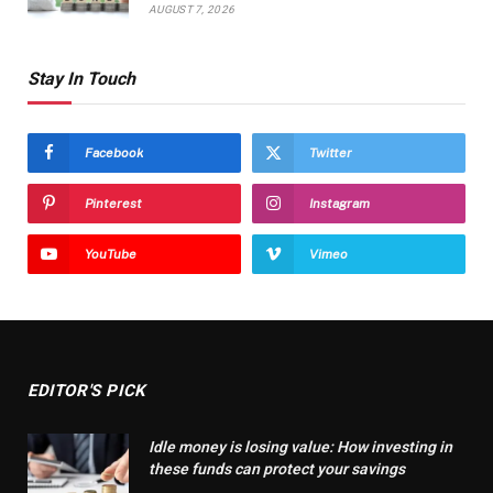
AUGUST 7, 2026
Stay In Touch
Facebook
Twitter
Pinterest
Instagram
YouTube
Vimeo
EDITOR'S PICK
Idle money is losing value: How investing in
these funds can protect your savings