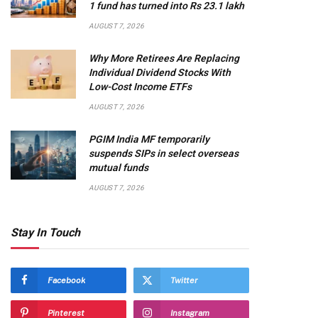
1 fund has turned into Rs 23.1 lakh
AUGUST 7, 2026
Why More Retirees Are Replacing
Individual Dividend Stocks With
Low-Cost Income ETFs
AUGUST 7, 2026
PGIM India MF temporarily
suspends SIPs in select overseas
mutual funds
AUGUST 7, 2026
Stay In Touch
Facebook
Twitter
Pinterest
Instagram