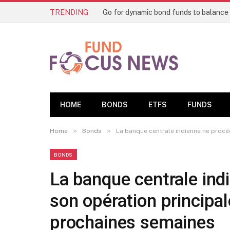
TRENDING
HOME
BONDS
ETFS
FUNDS
»
»
Home
Bonds
La banque centrale indienne ne procé
BONDS
La banque centrale ind
son opération principal
prochaines semaines