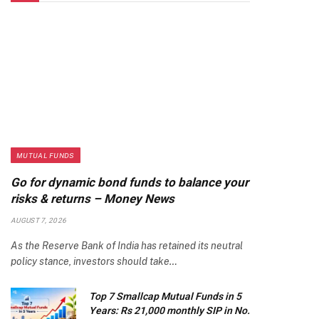
MUTUAL FUNDS
Go for dynamic bond funds to balance your
risks & returns – Money News
AUGUST 7, 2026
As the Reserve Bank of India has retained its neutral
policy stance, investors should take…
Top 7 Smallcap Mutual Funds in 5
Years: Rs 21,000 monthly SIP in No.