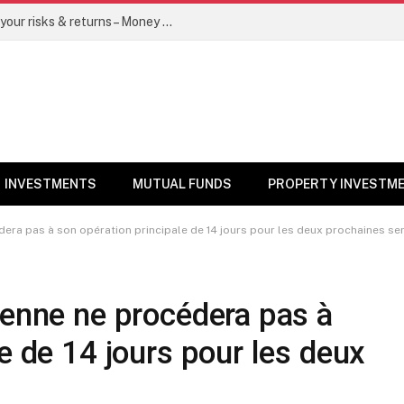
Go for dynamic bond funds to balance your risks & returns – Money News
INVESTMENTS
MUTUAL FUNDS
PROPERTY INVESTM
dera pas à son opération principale de 14 jours pour les deux prochaines s
ienne ne procédera pas à
e de 14 jours pour les deux