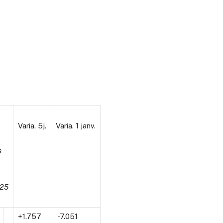
Varia. 5j.
Varia. 1 janv.
s
025
+1.757
-7.051