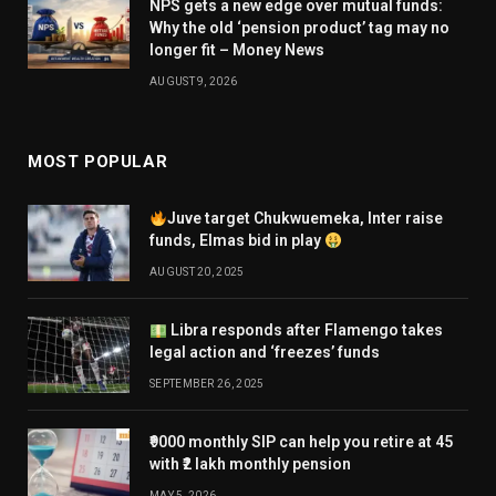
NPS gets a new edge over mutual funds:
Why the old ‘pension product’ tag may no
longer fit – Money News
AUGUST 9, 2026
MOST POPULAR
Juve target Chukwuemeka, Inter raise
funds, Elmas bid in play
AUGUST 20, 2025
Libra responds after Flamengo takes
legal action and ‘freezes’ funds
SEPTEMBER 26, 2025
₹9000 monthly SIP can help you retire at 45
with ₹2 lakh monthly pension
MAY 5, 2026