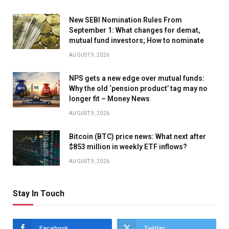
New SEBI Nomination Rules From
September 1: What changes for demat,
mutual fund investors; How to nominate
AUGUST 9, 2026
NPS gets a new edge over mutual funds:
Why the old ‘pension product’ tag may no
longer fit – Money News
AUGUST 9, 2026
Bitcoin (BTC) price news: What next after
$853 million in weekly ETF inflows?
AUGUST 9, 2026
Stay In Touch
Facebook
Twitter