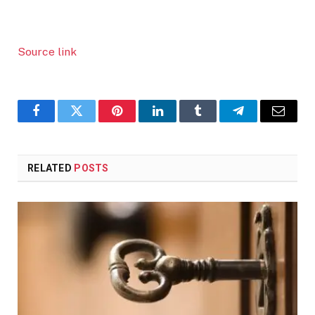
Source link
Facebook
Twitter
Pinterest
LinkedIn
Tumblr
Telegram
Email
RELATED
POSTS