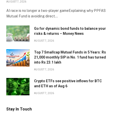
AUGUST 7, 2026
AI race is no longer a two-player gameExplaining why PPFAS
Mutual Fund is avoiding direct…
Go for dynamic bond funds to balance your
risks & returns – Money News
AUGUST 7, 2026
Top 7 Smallcap Mutual Funds in 5 Years: Rs
21,000 monthly SIP in No. 1 fund has turned
into Rs 23.1 lakh
AUGUST 7, 2026
Crypto ETFs see positive inflows for BTC
and ETH as of Aug 6
AUGUST 7, 2026
Stay In Touch