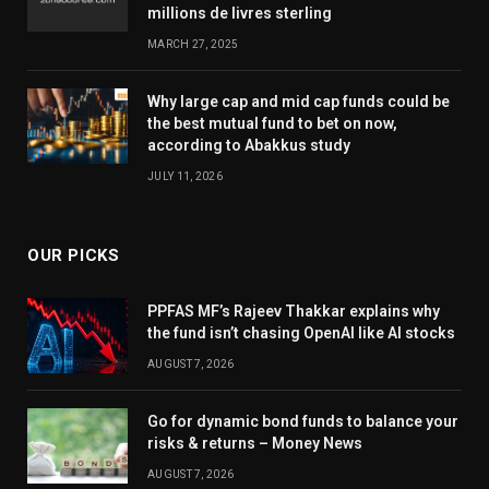
millions de livres sterling
MARCH 27, 2025
Why large cap and mid cap funds could be
the best mutual fund to bet on now,
according to Abakkus study
JULY 11, 2026
OUR PICKS
PPFAS MF’s Rajeev Thakkar explains why
the fund isn’t chasing OpenAI like AI stocks
AUGUST 7, 2026
Go for dynamic bond funds to balance your
risks & returns – Money News
AUGUST 7, 2026