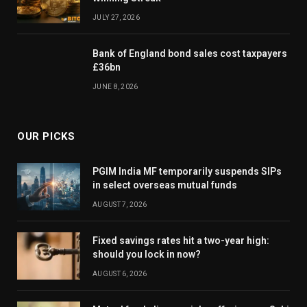
JULY 27, 2026
Bank of England bond sales cost taxpayers
£36bn
JUNE 8, 2026
OUR PICKS
PGIM India MF temporarily suspends SIPs
in select overseas mutual funds
AUGUST 7, 2026
Fixed savings rates hit a two-year high:
should you lock in now?
AUGUST 6, 2026