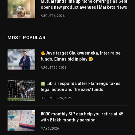
Mutual funds line up niche offerings as Sebi
opens new product avenues | Markets News
AUGUST 6, 2026
MOST POPULAR
Juve target Chukwuemeka, Inter raise
funds, Elmas bid in play
AUGUST 20, 2025
Libra responds after Flamengo takes
legal action and ‘freezes’ funds
SEPTEMBER 26, 2025
₹9000 monthly SIP can help you retire at 45
with ₹2 lakh monthly pension
MAY 5, 2026