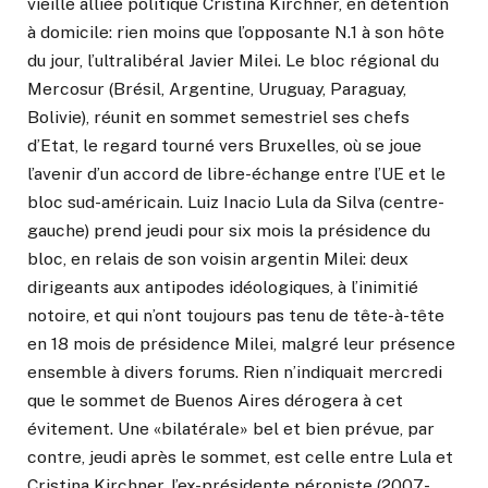
vieille alliée politique Cristina Kirchner, en détention
à domicile: rien moins que l’opposante N.1 à son hôte
du jour, l’ultralibéral Javier Milei. Le bloc régional du
Mercosur (Brésil, Argentine, Uruguay, Paraguay,
Bolivie), réunit en sommet semestriel ses chefs
d’Etat, le regard tourné vers Bruxelles, où se joue
l’avenir d’un accord de libre-échange entre l’UE et le
bloc sud-américain. Luiz Inacio Lula da Silva (centre-
gauche) prend jeudi pour six mois la présidence du
bloc, en relais de son voisin argentin Milei: deux
dirigeants aux antipodes idéologiques, à l’inimitié
notoire, et qui n’ont toujours pas tenu de tête-à-tête
en 18 mois de présidence Milei, malgré leur présence
ensemble à divers forums. Rien n’indiquait mercredi
que le sommet de Buenos Aires dérogera à cet
évitement. Une «bilatérale» bel et bien prévue, par
contre, jeudi après le sommet, est celle entre Lula et
Cristina Kirchner, l’ex-présidente péroniste (2007-