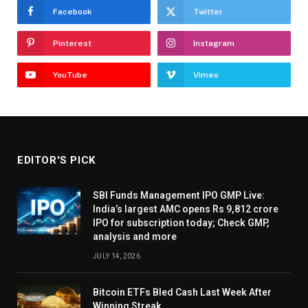
Facebook
Twitter
Pinterest
Instagram
YouTube
Vimeo
EDITOR'S PICK
SBI Funds Management IPO GMP Live:
India’s largest AMC opens Rs 9,812 crore
IPO for subscription today; Check GMP,
analysis and more
JULY 14, 2026
Bitcoin ETFs Bled Cash Last Week After
Winning Streak