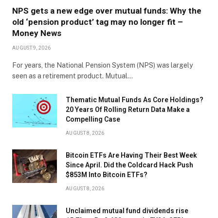
NPS gets a new edge over mutual funds: Why the
old ‘pension product’ tag may no longer fit –
Money News
AUGUST 9, 2026
For years, the National Pension System (NPS) was largely
seen as a retirement product. Mutual…
Thematic Mutual Funds As Core Holdings?
20 Years Of Rolling Return Data Make a
Compelling Case
AUGUST 8, 2026
Bitcoin ETFs Are Having Their Best Week
Since April. Did the Coldcard Hack Push
$853M Into Bitcoin ETFs?
AUGUST 8, 2026
Unclaimed mutual fund dividends rise