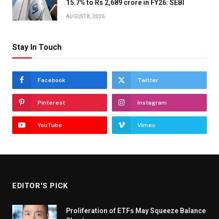
15.7% to Rs 2,689 crore in FY26: SEBI
AUGUST 8, 2026
Stay In Touch
Facebook
Twitter
Pinterest
Instagram
YouTube
Vimeo
EDITOR'S PICK
Proliferation of ETFs May Squeeze Balance