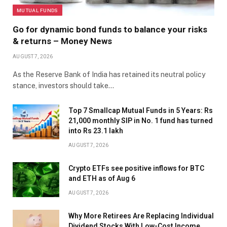
MUTUAL FUNDS
Go for dynamic bond funds to balance your risks
& returns – Money News
AUGUST 7, 2026
As the Reserve Bank of India has retained its neutral policy
stance, investors should take…
Top 7 Smallcap Mutual Funds in 5 Years: Rs
21,000 monthly SIP in No. 1 fund has turned
into Rs 23.1 lakh
AUGUST 7, 2026
Crypto ETFs see positive inflows for BTC
and ETH as of Aug 6
AUGUST 7, 2026
Why More Retirees Are Replacing Individual
Dividend Stocks With Low-Cost Income