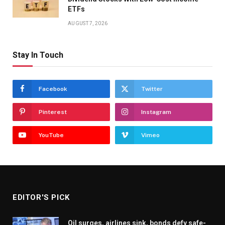
ETFs
AUGUST 7, 2026
Stay In Touch
Facebook
Twitter
Pinterest
Instagram
YouTube
Vimeo
EDITOR'S PICK
Oil surges, airlines sink, bonds defy safe-