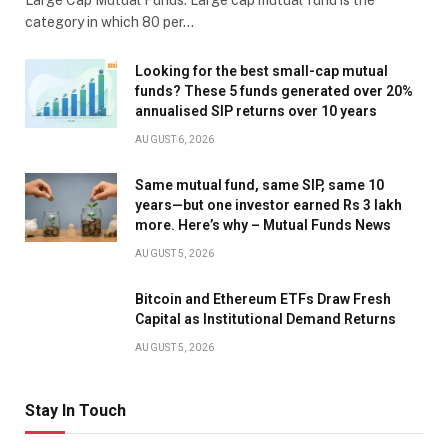
Large Cap Mutual Funds: Large cap mutual fund is the
category in which 80 per…
Looking for the best small-cap mutual
funds? These 5 funds generated over 20%
annualised SIP returns over 10 years
AUGUST 6, 2026
Same mutual fund, same SIP, same 10
years—but one investor earned Rs 3 lakh
more. Here’s why – Mutual Funds News
AUGUST 5, 2026
Bitcoin and Ethereum ETFs Draw Fresh
Capital as Institutional Demand Returns
AUGUST 5, 2026
Stay In Touch