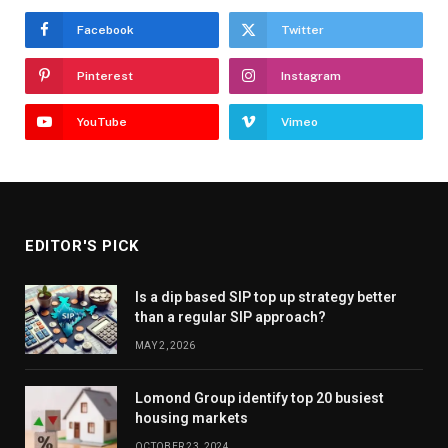
Facebook
Twitter
Pinterest
Instagram
YouTube
Vimeo
EDITOR'S PICK
Is a dip based SIP top up strategy better
than a regular SIP approach?
MAY 2, 2026
Lomond Group identify top 20 busiest
housing markets
OCTOBER 23, 2024