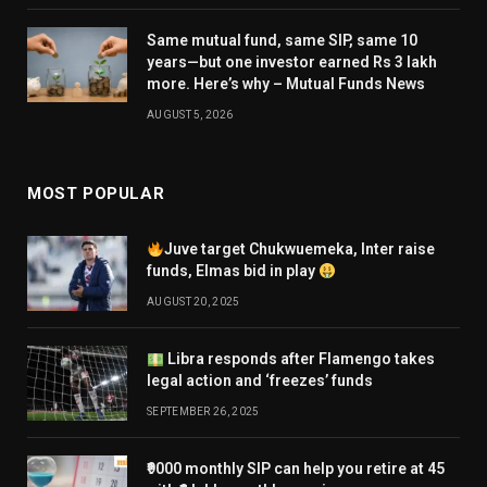
Same mutual fund, same SIP, same 10
years—but one investor earned Rs 3 lakh
more. Here’s why – Mutual Funds News
AUGUST 5, 2026
MOST POPULAR
Juve target Chukwuemeka, Inter raise
funds, Elmas bid in play
AUGUST 20, 2025
Libra responds after Flamengo takes
legal action and ‘freezes’ funds
SEPTEMBER 26, 2025
₹9000 monthly SIP can help you retire at 45