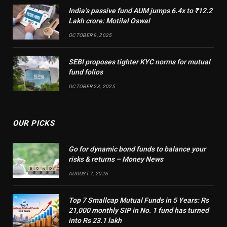
India’s passive fund AUM jumps 6.4x to ₹12.2
Lakh crore: Motilal Oswal
OCTOBER 9, 2025
SEBI proposes tighter KYC norms for mutual
fund folios
OCTOBER 23, 2025
OUR PICKS
Go for dynamic bond funds to balance your
risks & returns – Money News
AUGUST 7, 2026
Top 7 Smallcap Mutual Funds in 5 Years: Rs
21,000 monthly SIP in No. 1 fund has turned
into Rs 23.1 lakh