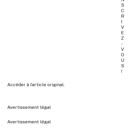
S
C
R
I
V
E
Z
-
V
O
U
S
!
Accéder à l’article original
.
Avertissement légal
Avertissement légal