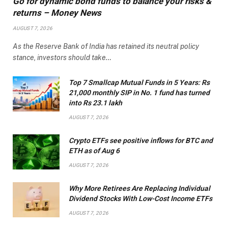
Go for dynamic bond funds to balance your risks &
returns – Money News
AUGUST 7, 2026
As the Reserve Bank of India has retained its neutral policy
stance, investors should take…
Top 7 Smallcap Mutual Funds in 5 Years: Rs
21,000 monthly SIP in No. 1 fund has turned
into Rs 23.1 lakh
AUGUST 7, 2026
Crypto ETFs see positive inflows for BTC and
ETH as of Aug 6
AUGUST 7, 2026
Why More Retirees Are Replacing Individual
Dividend Stocks With Low-Cost Income ETFs
AUGUST 7, 2026