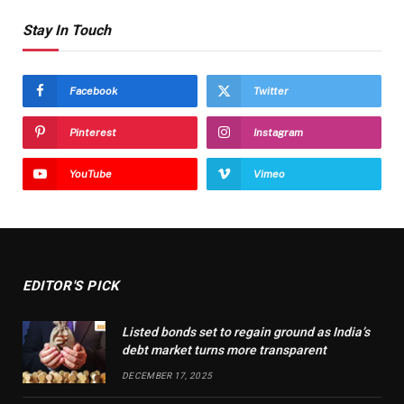
Stay In Touch
Facebook
Twitter
Pinterest
Instagram
YouTube
Vimeo
EDITOR'S PICK
Listed bonds set to regain ground as India’s
debt market turns more transparent
DECEMBER 17, 2025