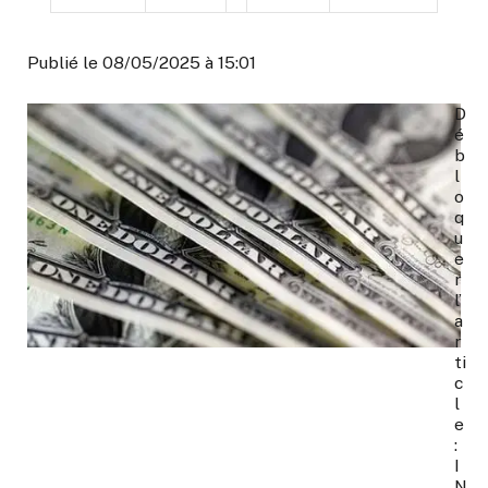
Publié le 08/05/2025 à 15:01
D
é
b
l
o
q
u
e
r
l’
a
r
ti
c
l
e
:
I
N