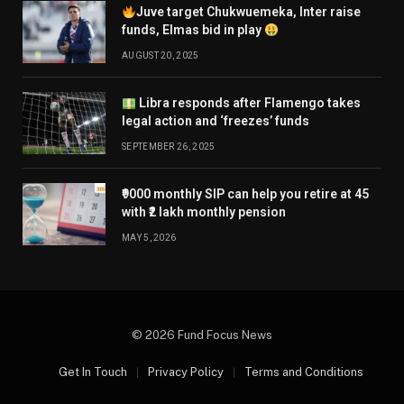
Juve target Chukwuemeka, Inter raise
funds, Elmas bid in play
AUGUST 20, 2025
Libra responds after Flamengo takes
legal action and ‘freezes’ funds
SEPTEMBER 26, 2025
₹9000 monthly SIP can help you retire at 45
with ₹2 lakh monthly pension
MAY 5, 2026
© 2026 Fund Focus News
Get In Touch
Privacy Policy
Terms and Conditions