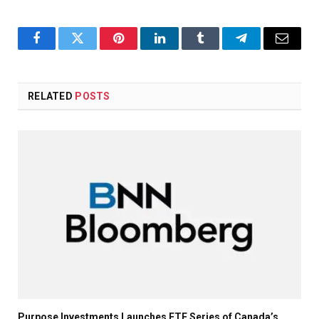
Facebook
Twitter
Pinterest
LinkedIn
Tumblr
Telegram
Email
RELATED
POSTS
Purpose Investments Launches ETF Series of Canada’s