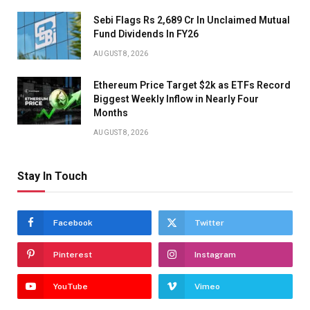
Sebi Flags Rs 2,689 Cr In Unclaimed Mutual
Fund Dividends In FY26
AUGUST 8, 2026
Ethereum Price Target $2k as ETFs Record
Biggest Weekly Inflow in Nearly Four
Months
AUGUST 8, 2026
Stay In Touch
Facebook
Twitter
Pinterest
Instagram
YouTube
Vimeo