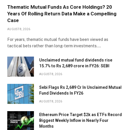
Thematic Mutual Funds As Core Holdings? 20
Years Of Rolling Return Data Make a Compelling
Case
AUGUST 8, 2026
For years, thematic mutual funds have been viewed as
tactical bets rather than long-term investments.…
Unclaimed mutual fund dividends rise
15.7% to Rs 2,689 crore in FY26: SEBI
AUGUST 8, 2026
Sebi Flags Rs 2,689 Cr In Unclaimed Mutual
Fund Dividends In FY26
AUGUST 8, 2026
Ethereum Price Target $2k as ETFs Record
Biggest Weekly Inflow in Nearly Four
Months