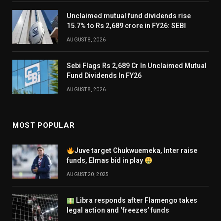
Unclaimed mutual fund dividends rise
15.7% to Rs 2,689 crore in FY26: SEBI
AUGUST 8, 2026
Sebi Flags Rs 2,689 Cr In Unclaimed Mutual
Fund Dividends In FY26
AUGUST 8, 2026
MOST POPULAR
Juve target Chukwuemeka, Inter raise
funds, Elmas bid in play
AUGUST 20, 2025
Libra responds after Flamengo takes
legal action and ‘freezes’ funds