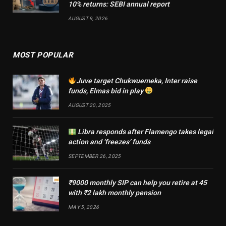
10% returns: SEBI annual report
AUGUST 9, 2026
MOST POPULAR
Juve target Chukwuemeka, Inter raise
funds, Elmas bid in play
AUGUST 20, 2025
Libra responds after Flamengo takes legal
action and ‘freezes’ funds
SEPTEMBER 26, 2025
₹9000 monthly SIP can help you retire at 45
with ₹2 lakh monthly pension
MAY 5, 2026