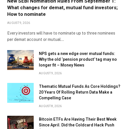
New SEBI Nomination Rules From September 1:
What changes for demat, mutual fund investors;
How to nominate
AUGUST 9, 2026
Every investors will have to nominate up to three nominees
per demat account or mutual…
NPS gets a new edge over mutual funds:
Why the old ‘pension product’ tag may no
longer fit – Money News
AUGUST 9, 2026
Thematic Mutual Funds As Core Holdings?
20 Years Of Rolling Return Data Make a
Compelling Case
AUGUST 8, 2026
Bitcoin ETFs Are Having Their Best Week
Since April. Did the Coldcard Hack Push