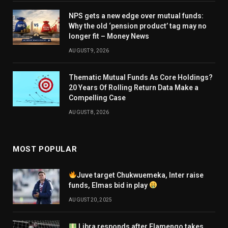
NPS gets a new edge over mutual funds:
Why the old ‘pension product’ tag may no
longer fit – Money News
AUGUST 9, 2026
Thematic Mutual Funds As Core Holdings?
20 Years Of Rolling Return Data Make a
Compelling Case
AUGUST 8, 2026
MOST POPULAR
Juve target Chukwuemeka, Inter raise
funds, Elmas bid in play
AUGUST 20, 2025
Libra responds after Flamengo takes