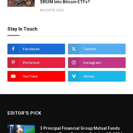
$853M Into Bitcoin ETFs?
AUGUST 8, 2026
Stay In Touch
Facebook
Twitter
Pinterest
Instagram
YouTube
Vimeo
EDITOR'S PICK
3 Principal Financial Group Mutual Funds