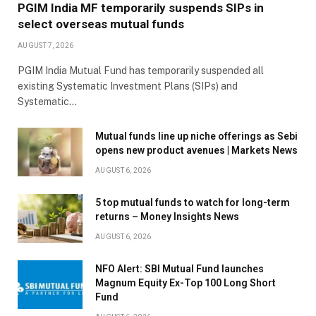
PGIM India MF temporarily suspends SIPs in
select overseas mutual funds
AUGUST 7, 2026
PGIM India Mutual Fund has temporarily suspended all
existing Systematic Investment Plans (SIPs) and
Systematic…
Mutual funds line up niche offerings as Sebi
opens new product avenues | Markets News
AUGUST 6, 2026
5 top mutual funds to watch for long-term
returns – Money Insights News
AUGUST 6, 2026
NFO Alert: SBI Mutual Fund launches
Magnum Equity Ex-Top 100 Long Short
Fund