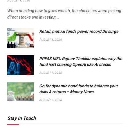
AUGUST 8, 2026
When deciding how to grow wealth, the choice between picking
direct stocks and investing…
Retail, mutual funds power record DII surge
AUGUST 8, 2026
PPFAS MF’s Rajeev Thakkar explains why the
fund isn’t chasing OpenAI like AI stocks
AUGUST 7, 2026
Go for dynamic bond funds to balance your
risks & returns – Money News
AUGUST 7, 2026
Stay In Touch