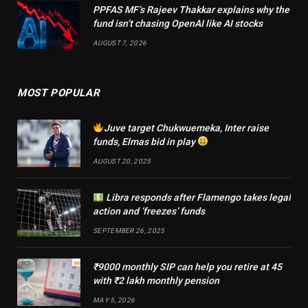
PPFAS MF’s Rajeev Thakkar explains why the
fund isn’t chasing OpenAI like AI stocks
AUGUST 7, 2026
MOST POPULAR
Juve target Chukwuemeka, Inter raise
funds, Elmas bid in play
AUGUST 20, 2025
Libra responds after Flamengo takes legal
action and ‘freezes’ funds
SEPTEMBER 26, 2025
₹9000 monthly SIP can help you retire at 45
with ₹2 lakh monthly pension
MAY 5, 2026