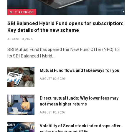
MUTUAL FUNDS
SBI Balanced Hybrid Fund opens for subscription:
Key details of the new scheme
AUGUST 10, 2026
SBI Mutual Fund has opened the New Fund Offer (NFO) for
its SBI Balanced Hybrid…
Mutual Fund flows and takeaways for you
AUGUST 10, 2026
Direct mutual funds: Why lower fees may
not mean higher returns
AUGUST 10, 2026
Volatility of Seoul stock index drops after
curbs on leveraged ETFs