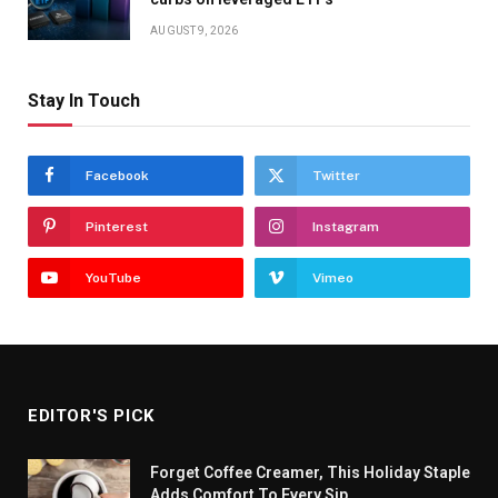
AUGUST 9, 2026
Stay In Touch
Facebook
Twitter
Pinterest
Instagram
YouTube
Vimeo
EDITOR'S PICK
Forget Coffee Creamer, This Holiday Staple
Adds Comfort To Every Sip