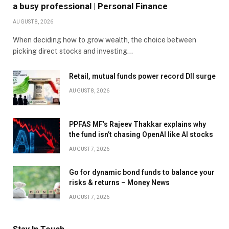
a busy professional | Personal Finance
AUGUST 8, 2026
When deciding how to grow wealth, the choice between
picking direct stocks and investing…
Retail, mutual funds power record DII surge
AUGUST 8, 2026
PPFAS MF’s Rajeev Thakkar explains why
the fund isn’t chasing OpenAI like AI stocks
AUGUST 7, 2026
Go for dynamic bond funds to balance your
risks & returns – Money News
AUGUST 7, 2026