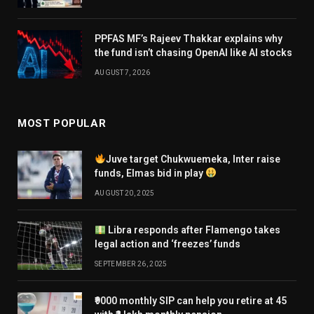
PPFAS MF’s Rajeev Thakkar explains why
the fund isn’t chasing OpenAI like AI stocks
AUGUST 7, 2026
MOST POPULAR
Juve target Chukwuemeka, Inter raise
funds, Elmas bid in play
AUGUST 20, 2025
Libra responds after Flamengo takes
legal action and ‘freezes’ funds
SEPTEMBER 26, 2025
₹9000 monthly SIP can help you retire at 45