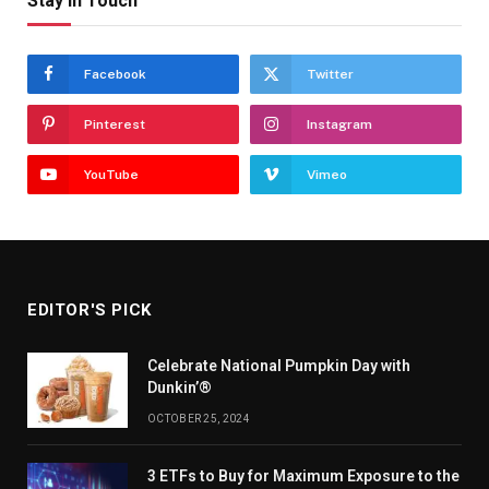
Stay In Touch
Facebook
Twitter
Pinterest
Instagram
YouTube
Vimeo
EDITOR'S PICK
Celebrate National Pumpkin Day with
Dunkin’®
OCTOBER 25, 2024
3 ETFs to Buy for Maximum Exposure to the