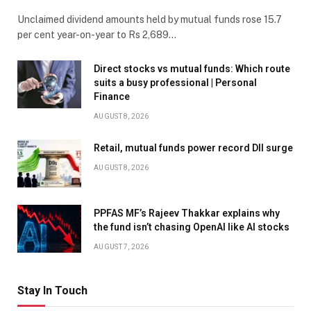
Unclaimed dividend amounts held by mutual funds rose 15.7
per cent year-on-year to Rs 2,689…
Direct stocks vs mutual funds: Which route
suits a busy professional | Personal
Finance
AUGUST 8, 2026
Retail, mutual funds power record DII surge
AUGUST 8, 2026
PPFAS MF’s Rajeev Thakkar explains why
the fund isn’t chasing OpenAI like AI stocks
AUGUST 7, 2026
Stay In Touch