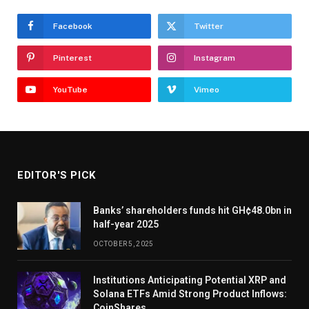
Facebook
Twitter
Pinterest
Instagram
YouTube
Vimeo
EDITOR'S PICK
Banks’ shareholders funds hit GH¢48.0bn in
half-year 2025
OCTOBER 5, 2025
Institutions Anticipating Potential XRP and
Solana ETFs Amid Strong Product Inflows:
CoinShares