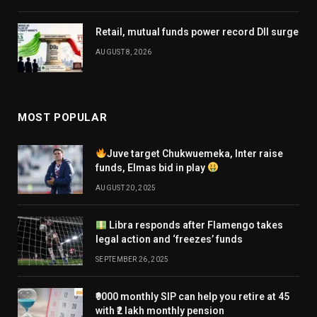
Retail, mutual funds power record DII surge
AUGUST 8, 2026
MOST POPULAR
Juve target Chukwuemeka, Inter raise
funds, Elmas bid in play
AUGUST 20, 2025
Libra responds after Flamengo takes
legal action and ‘freezes’ funds
SEPTEMBER 26, 2025
₹9000 monthly SIP can help you retire at 45
with ₹2 lakh monthly pension