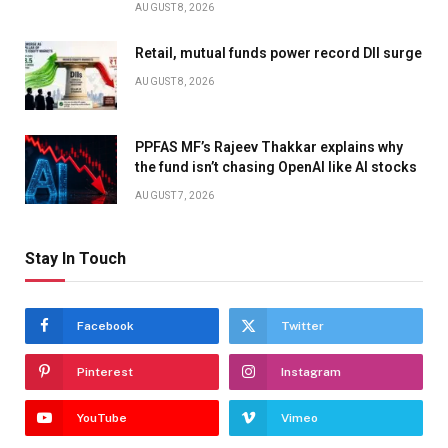
AUGUST 8, 2026
Retail, mutual funds power record DII surge
AUGUST 8, 2026
PPFAS MF’s Rajeev Thakkar explains why
the fund isn’t chasing OpenAI like AI stocks
AUGUST 7, 2026
Stay In Touch
Facebook
Twitter
Pinterest
Instagram
YouTube
Vimeo