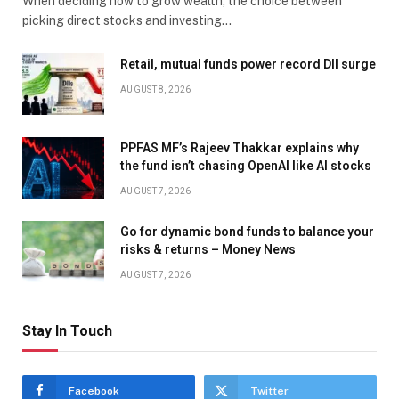
When deciding how to grow wealth, the choice between
picking direct stocks and investing…
Retail, mutual funds power record DII surge
AUGUST 8, 2026
PPFAS MF’s Rajeev Thakkar explains why
the fund isn’t chasing OpenAI like AI stocks
AUGUST 7, 2026
Go for dynamic bond funds to balance your
risks & returns – Money News
AUGUST 7, 2026
Stay In Touch
Facebook
Twitter