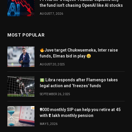
the fund isn’t chasing OpenAI like AI stocks
AUGUST 7, 2026
MOST POPULAR
Juve target Chukwuemeka, Inter raise
funds, Elmas bid in play
AUGUST 20, 2025
Libra responds after Flamengo takes
legal action and ‘freezes’ funds
SEPTEMBER 26, 2025
₹9000 monthly SIP can help you retire at 45
with ₹2 lakh monthly pension
MAY 5, 2026