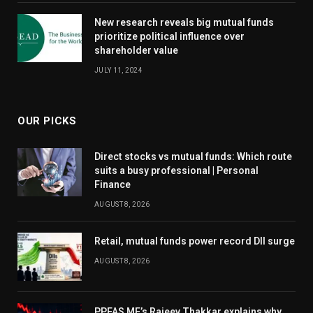
New research reveals big mutual funds
prioritize political influence over
shareholder value
JULY 11, 2024
OUR PICKS
Direct stocks vs mutual funds: Which route
suits a busy professional | Personal
Finance
AUGUST 8, 2026
Retail, mutual funds power record DII surge
AUGUST 8, 2026
PPFAS MF’s Rajeev Thakkar explains why