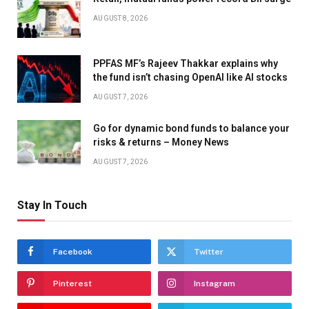
AUGUST 8, 2026
PPFAS MF’s Rajeev Thakkar explains why
the fund isn’t chasing OpenAI like AI stocks
AUGUST 7, 2026
Go for dynamic bond funds to balance your
risks & returns – Money News
AUGUST 7, 2026
Stay In Touch
Facebook
Twitter
Pinterest
Instagram