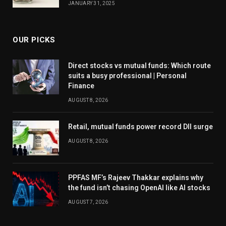
JANUARY 31, 2025
OUR PICKS
Direct stocks vs mutual funds: Which route
suits a busy professional | Personal
Finance
AUGUST 8, 2026
Retail, mutual funds power record DII surge
AUGUST 8, 2026
PPFAS MF’s Rajeev Thakkar explains why
the fund isn’t chasing OpenAI like AI stocks
AUGUST 7, 2026