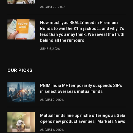
AUGUST 29, 2025
How much you REALLY need in Premium
Bonds to win the £1m jackpot… and why it’s
less than you may think. We reveal the truth
behind all the rumours
JUNE 6, 2026
OUR PICKS
PGIM India MF temporarily suspends SIPs
in select overseas mutual funds
AUGUST 7, 2026
Mutual funds line up niche offerings as Sebi
opens new product avenues | Markets News
AUGUST 6, 2026