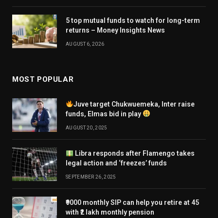
5 top mutual funds to watch for long-term
returns – Money Insights News
AUGUST 6, 2026
MOST POPULAR
Juve target Chukwuemeka, Inter raise
funds, Elmas bid in play
AUGUST 20, 2025
Libra responds after Flamengo takes
legal action and ‘freezes’ funds
SEPTEMBER 26, 2025
₹9000 monthly SIP can help you retire at 45
with ₹2 lakh monthly pension