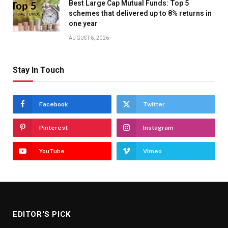
Best Large Cap Mutual Funds: Top 5
schemes that delivered up to 8% returns in
one year
AUGUST 6, 2026
Stay In Touch
Facebook
Twitter
Pinterest
Instagram
YouTube
Vimeo
EDITOR'S PICK